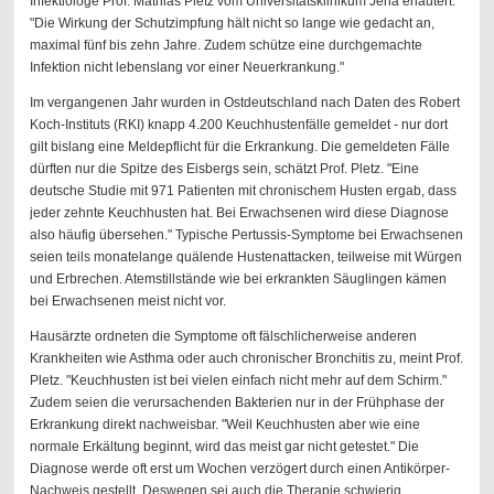
Infektiologe Prof. Mathias Pletz vom Universitätsklinikum Jena erläutert.
"Die Wirkung der Schutzimpfung hält nicht so lange wie gedacht an,
maximal fünf bis zehn Jahre. Zudem schütze eine durchgemachte
Infektion nicht lebenslang vor einer Neuerkrankung."
Im vergangenen Jahr wurden in Ostdeutschland nach Daten des Robert
Koch-Instituts (RKI) knapp 4.200 Keuchhustenfälle gemeldet - nur dort
gilt bislang eine Meldepflicht für die Erkrankung. Die gemeldeten Fälle
dürften nur die Spitze des Eisbergs sein, schätzt Prof. Pletz. "Eine
deutsche Studie mit 971 Patienten mit chronischem Husten ergab, dass
jeder zehnte Keuchhusten hat. Bei Erwachsenen wird diese Diagnose
also häufig übersehen." Typische Pertussis-Symptome bei Erwachsenen
seien teils monatelange quälende Hustenattacken, teilweise mit Würgen
und Erbrechen. Atemstillstände wie bei erkrankten Säuglingen kämen
bei Erwachsenen meist nicht vor.
Hausärzte ordneten die Symptome oft fälschlicherweise anderen
Krankheiten wie Asthma oder auch chronischer Bronchitis zu, meint Prof.
Pletz. "Keuchhusten ist bei vielen einfach nicht mehr auf dem Schirm."
Zudem seien die verursachenden Bakterien nur in der Frühphase der
Erkrankung direkt nachweisbar. "Weil Keuchhusten aber wie eine
normale Erkältung beginnt, wird das meist gar nicht getestet." Die
Diagnose werde oft erst um Wochen verzögert durch einen Antikörper-
Nachweis gestellt. Deswegen sei auch die Therapie schwierig.