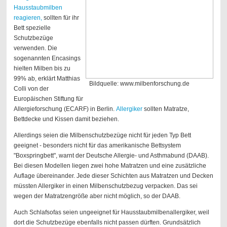
Hausstaubmilben
reagieren,
sollten für ihr
Bett spezielle
Schutzbezüge
verwenden. Die
sogenannten Encasings
hielten Milben bis zu
99% ab, erklärt Matthias
Bildquelle: www.milbenforschung.de
Colli von der
Europäischen Stiftung für
Allergieforschung (ECARF) in Berlin.
Allergiker
sollten Matratze,
Bettdecke und Kissen damit beziehen.
Allerdings seien die Milbenschutzbezüge nicht für jeden Typ Bett
geeignet - besonders nicht für das amerikanische Bettsystem
"Boxspringbett", warnt der Deutsche Allergie- und Asthmabund (DAAB).
Bei diesen Modellen liegen zwei hohe Matratzen und eine zusätzliche
Auflage übereinander. Jede dieser Schichten aus Matratzen und Decken
müssten Allergiker in einen Milbenschutzbezug verpacken. Das sei
wegen der Matratzengröße aber nicht möglich, so der DAAB.
Auch Schlafsofas seien ungeeignet für Hausstaubmilbenallergiker, weil
dort die Schutzbezüge ebenfalls nicht passen dürften. Grundsätzlich